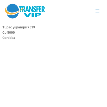
Ir
al
contenido
Tupac yupanqui 7519
Cp 5000
Cordoba