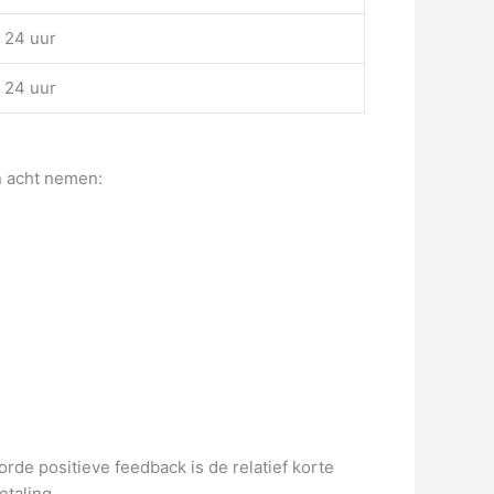
24 uur
24 uur
in acht nemen:
rde positieve feedback is de relatief korte
etaling.