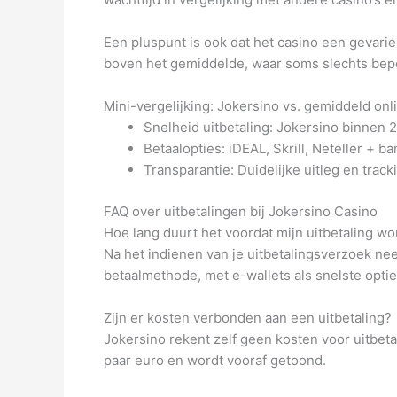
Een pluspunt is ook dat het casino een gevar
boven het gemiddelde, waar soms slechts bepe
Mini-vergelijking: Jokersino vs. gemiddeld onl
Snelheid uitbetaling: Jokersino binnen
Betaalopties: iDEAL, Skrill, Neteller + 
Transparantie: Duidelijke uitleg en track
FAQ over uitbetalingen bij Jokersino Casino
Hoe lang duurt het voordat mijn uitbetaling wo
Na het indienen van je uitbetalingsverzoek ne
betaalmethode, met e-wallets als snelste optie
Zijn er kosten verbonden aan een uitbetaling?
Jokersino rekent zelf geen kosten voor uitbet
paar euro en wordt vooraf getoond.