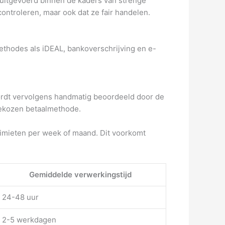
n uitgevoerd binnen de kaders van strenge
controleren, maar ook dat ze fair handelen.
methodes als iDEAL, bankoverschrijving en e-
wordt vervolgens handmatig beoordeeld door de
gekozen betaalmethode.
limieten per week of maand. Dit voorkomt
Gemiddelde verwerkingstijd
24-48 uur
2-5 werkdagen