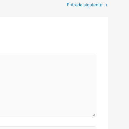
Entrada siguiente
→