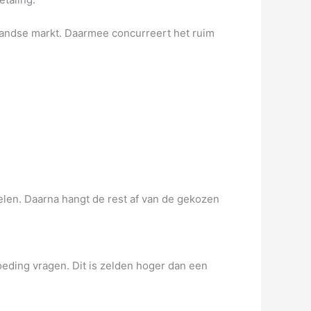
landse markt. Daarmee concurreert het ruim
elen. Daarna hangt de rest af van de gekozen
eding vragen. Dit is zelden hoger dan een