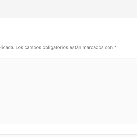
licada.
Los campos obligatorios están marcados con
*