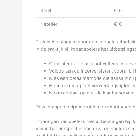
Skrill
€10
Neteller
€10
Praktische stappen voor een soepele uitbetali
In de praktijk blijkt dat spelers het uitbetal
Controleer of je account volledig is ge
Voldoe aan de inzetvereisten, vooral bij
Kies een betaalmethode die aansluit bij
Houd rekening met verwerkingstijden, vo
Neem contact op met de klantenservice b
Deze stappen helpen problemen voorkomen en z
Ervaringen van spelers met uitbetalingen bij J
Vanuit het perspectief van ervaren spelers sco
wachttijd in vergelijking met andere casino’s 