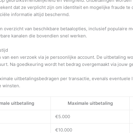
t op gebruiksvriendelijkheid én veiligheid. Uitbetalingen worde
ekent dat ze verplicht zijn om identiteit en mogelijke fraude te 
iële informatie altijd beschermd.
 overzicht van beschikbare betaalopties, inclusief populaire 
ouwbare kanalen die bovendien snel werken.
tijd
n van een verzoek via je persoonlijke account. De uitbetaling 
duurt. Na goedkeuring wordt het bedrag overgemaakt via jouw 
ximale uitbetalingsbedragen per transactie, evenals eventuele 
e winsten.
male uitbetaling
Maximale uitbetaling
€5.000
€10.000