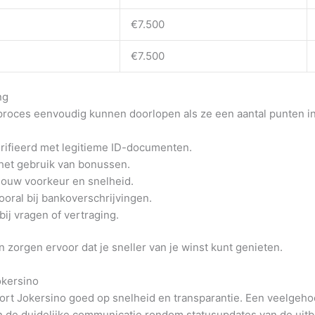
€7.500
€7.500
ng
ingsproces eenvoudig kunnen doorlopen als ze een aantal punten 
verifieerd met legitieme ID-documenten.
 het gebruik van bonussen.
 jouw voorkeur en snelheid.
oral bij bankoverschrijvingen.
ij vragen of vertraging.
orgen ervoor dat je sneller van je winst kunt genieten.
okersino
ort Jokersino goed op snelheid en transparantie. Een veelgehoo
en de duidelijke communicatie rondom statusupdates van de uitb