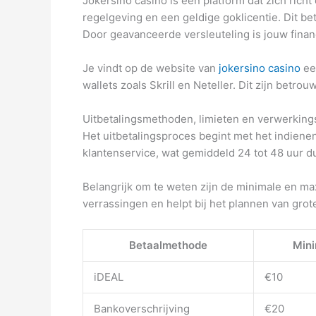
Jokersino casino is een platform dat zich rich
regelgeving en een geldige goklicentie. Dit bet
Door geavanceerde versleuteling is jouw financ
Je vindt op de website van
jokersino casino
een
wallets zoals Skrill en Neteller. Dit zijn betr
Uitbetalingsmethoden, limieten en verwerkings
Het uitbetalingsproces begint met het indiene
klantenservice, wat gemiddeld 24 tot 48 uur 
Belangrijk om te weten zijn de minimale en ma
verrassingen en helpt bij het plannen van grot
Betaalmethode
Mini
iDEAL
€10
Bankoverschrijving
€20