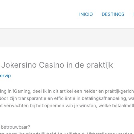
INICIO
DESTINOS
 Jokersino Casino in de praktijk
ervip
g in iGaming, deel ik in dit artikel een helder en praktijkgerich
 door zijn transparantie en efficiëntie in betalingsafhandeling,
 kunt verwachten bij het opnemen van je winsten, welke betaalmet
o betrouwbaar?