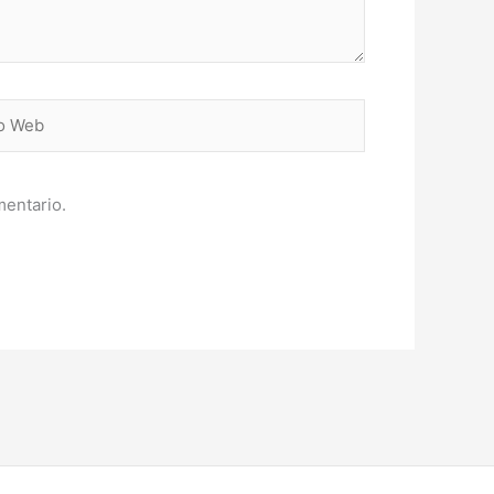
mentario.