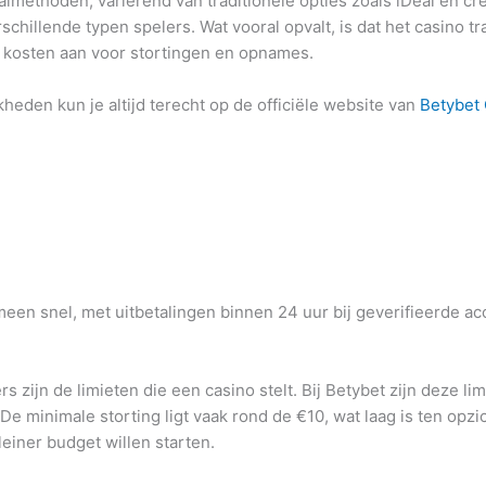
lmethoden, variërend van traditionele opties zoals iDeal en cr
verschillende typen spelers. Wat vooral opvalt, is dat het casino 
ra kosten aan voor stortingen en opnames.
heden kun je altijd terecht op de officiële website van
Betybet
meen snel, met uitbetalingen binnen 24 uur bij geverifieerde ac
 zijn de limieten die een casino stelt. Bij Betybet zijn deze l
De minimale storting ligt vaak rond de €10, wat laag is ten opzi
leiner budget willen starten.