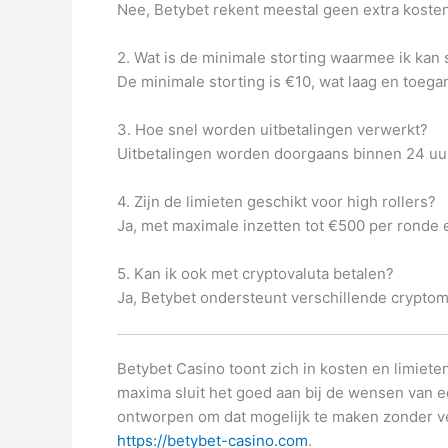
Nee, Betybet rekent meestal geen extra kosten v
2. Wat is de minimale storting waarmee ik kan
De minimale storting is €10, wat laag en toega
3. Hoe snel worden uitbetalingen verwerkt?
Uitbetalingen worden doorgaans binnen 24 uur 
4. Zijn de limieten geschikt voor high rollers?
Ja, met maximale inzetten tot €500 per ronde e
5. Kan ik ook met cryptovaluta betalen?
Ja, Betybet ondersteunt verschillende cryptom
Betybet Casino toont zich in kosten en limiet
maxima sluit het goed aan bij de wensen van een
ontworpen om dat mogelijk te maken zonder verr
https://betybet-casino.com
.