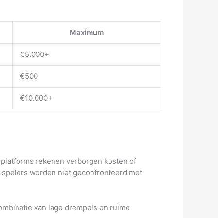
Maximum
€5.000+
€500
€10.000+
l platforms rekenen verborgen kosten of
 spelers worden niet geconfronteerd met
 combinatie van lage drempels en ruime