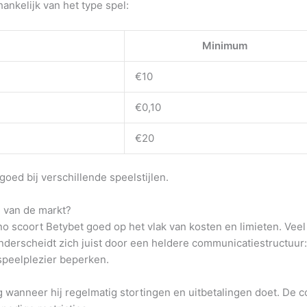
hankelijk van het type spel:
Minimum
€10
€0,10
€20
 goed bij verschillende speelstijlen.
e van de markt?
ino scoort Betybet goed op het vlak van kosten en limieten. Vee
erscheidt zich juist door een heldere communicatiestructuur:
speelplezier beperken.
tig wanneer hij regelmatig stortingen en uitbetalingen doet. De