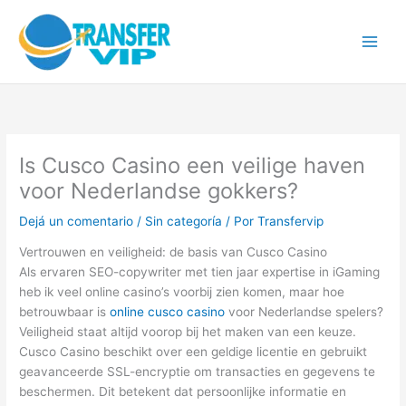
Ir
al
contenido
Is Cusco Casino een veilige haven
voor Nederlandse gokkers?
Dejá un comentario
/
Sin categoría
/ Por
Transfervip
Vertrouwen en veiligheid: de basis van Cusco Casino
Als ervaren SEO-copywriter met tien jaar expertise in iGaming
heb ik veel online casino’s voorbij zien komen, maar hoe
betrouwbaar is
online cusco casino
voor Nederlandse spelers?
Veiligheid staat altijd voorop bij het maken van een keuze.
Cusco Casino beschikt over een geldige licentie en gebruikt
geavanceerde SSL-encryptie om transacties en gegevens te
beschermen. Dit betekent dat persoonlijke informatie en