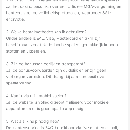
1. Is Cusco Casino legaal en veilig voor Nederlandse spelers?
Ja, het casino beschikt over een officiële MGA-vergunning en
hanteert strenge veiligheidsprotocollen, waaronder SSL-
encryptie.
2. Welke betaalmethodes kan ik gebruiken?
Onder andere iDEAL, Visa, Mastercard en Skrill zijn
beschikbaar, zodat Nederlandse spelers gemakkelijk kunnen
storten en uitbetalen.
3. Zijn de bonussen eerlijk en transparant?
Ja, de bonusvoorwaarden zijn duidelijk en er zijn geen
verborgen vereisten. Dit draagt bij aan een positieve
speelervaring.
4. Kan ik via mijn mobiel spelen?
Ja, de website is volledig geoptimaliseerd voor mobiele
apparaten en er is geen aparte app nodig.
5. Wat als ik hulp nodig heb?
De klantenservice is 24/7 bereikbaar via live chat en e-mail,