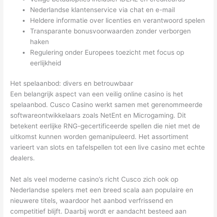
Nederlandse klantenservice via chat en e-mail
Heldere informatie over licenties en verantwoord spelen
Transparante bonusvoorwaarden zonder verborgen
haken
Regulering onder Europees toezicht met focus op
eerlijkheid
Het spelaanbod: divers en betrouwbaar
Een belangrijk aspect van een veilig online casino is het
spelaanbod. Cusco Casino werkt samen met gerenommeerde
softwareontwikkelaars zoals NetEnt en Microgaming. Dit
betekent eerlijke RNG-gecertificeerde spellen die niet met de
uitkomst kunnen worden gemanipuleerd. Het assortiment
varieert van slots en tafelspellen tot een live casino met echte
dealers.
Net als veel moderne casino’s richt Cusco zich ook op
Nederlandse spelers met een breed scala aan populaire en
nieuwere titels, waardoor het aanbod verfrissend en
competitief blijft. Daarbij wordt er aandacht besteed aan