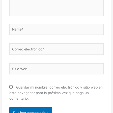
Name*
Correo
electrónico*
Sitio
Web
Guardar mi nombre, correo electrónico y sitio web en
este navegador para la próxima vez que haga un
comentario.