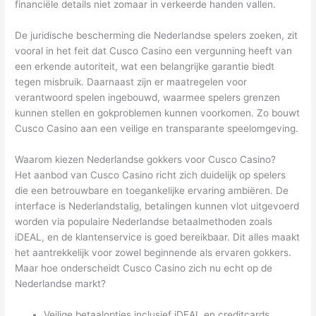
financiële details niet zomaar in verkeerde handen vallen.
De juridische bescherming die Nederlandse spelers zoeken, zit
vooral in het feit dat Cusco Casino een vergunning heeft van
een erkende autoriteit, wat een belangrijke garantie biedt
tegen misbruik. Daarnaast zijn er maatregelen voor
verantwoord spelen ingebouwd, waarmee spelers grenzen
kunnen stellen en gokproblemen kunnen voorkomen. Zo bouwt
Cusco Casino aan een veilige en transparante speelomgeving.
Waarom kiezen Nederlandse gokkers voor Cusco Casino?
Het aanbod van Cusco Casino richt zich duidelijk op spelers
die een betrouwbare en toegankelijke ervaring ambiëren. De
interface is Nederlandstalig, betalingen kunnen vlot uitgevoerd
worden via populaire Nederlandse betaalmethoden zoals
iDEAL, en de klantenservice is goed bereikbaar. Dit alles maakt
het aantrekkelijk voor zowel beginnende als ervaren gokkers.
Maar hoe onderscheidt Cusco Casino zich nu echt op de
Nederlandse markt?
Veilige betaalopties inclusief iDEAL en creditcards