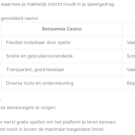
 waarmee je makkelijk inzicht houdt in je speelgedrag.
. gemiddeld casino
Betsomnia Casino
Flexibel instelbaar door speler
Vaa
Snelle en gebruikersvriendelijk
Som
Transparant, goed leesbaar
Vaa
Diverse tools en ondersteuning
Bep
o
eze adviesregels te volgen:
er eerst gratis spellen om het platform te leren kennen.
t nooit in boven de maximale toegestane limiet.