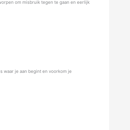
worpen om misbruik tegen te gaan en eerlijk
es waar je aan begint en voorkom je