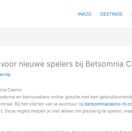
INICIO
DESTINOS
 voor nieuwe spelers bij Betsomnia 
ervip
nia Casino
oderne en betrouwbare online goksite met een gebruiksvriendel
ntraal. Bij het starten van je avontuur op
betsomniacasino-nl.c
rt. Deze regels helpen je niet alleen om plezierig te spelen, m