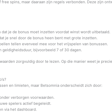
free spins, maar daaraan zijn regels verbonden. Deze zijn ont
 dat je de bonus moet inzetten voordat winst wordt uitbetaald.
dat je snel door de bonus heen bent met grote inzetten.
spellen tellen evenveel mee voor het vrijspelen van bonussen.
geldigheidsduur, bijvoorbeeld 7 of 30 dagen.
rwaarden zorgvuldig door te lezen. Op die manier weet je preci
o’s?
ussen en limieten, maar Betsomnia onderscheidt zich door:
zonder verborgen voorwaarden.
uwe spelers actief begeleidt.
len via het dashboard.