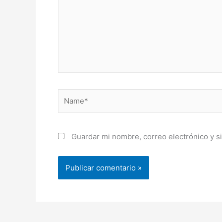
Name*
Guardar mi nombre, correo electrónico y s