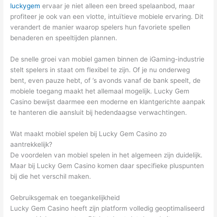
luckygem
ervaar je niet alleen een breed spelaanbod, maar
profiteer je ook van een vlotte, intuïtieve mobiele ervaring. Dit
verandert de manier waarop spelers hun favoriete spellen
benaderen en speeltijden plannen.
De snelle groei van mobiel gamen binnen de iGaming-industrie
stelt spelers in staat om flexibel te zijn. Of je nu onderweg
bent, even pauze hebt, of ’s avonds vanaf de bank speelt, de
mobiele toegang maakt het allemaal mogelijk. Lucky Gem
Casino bewijst daarmee een moderne en klantgerichte aanpak
te hanteren die aansluit bij hedendaagse verwachtingen.
Wat maakt mobiel spelen bij Lucky Gem Casino zo
aantrekkelijk?
De voordelen van mobiel spelen in het algemeen zijn duidelijk.
Maar bij Lucky Gem Casino komen daar specifieke pluspunten
bij die het verschil maken.
Gebruiksgemak en toegankelijkheid
Lucky Gem Casino heeft zijn platform volledig geoptimaliseerd