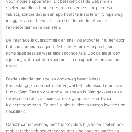
voor mobiele apparaten. Dit betekent dat de website en
spellen naadloos functioneren op diverse smartphones en
tablets, zonder dat je een app hoeft te installeren. Simpelweg
inloggen via de browser is voldoende om direct van je
favoriete games te genieten.
De interface is overzichtelijk en snel, waardoor je intuïtief door
het spelaanbod navigeert. Dit komt vooral van pas tijdens
korte speelsessies waar elke seconde telt. Ook de laadtijden
zijn kort, wat frustratie voorkomt en de speelervaring soepel
houdt.
Brede selectie van spellen onderweg beschikbaar
Een belangrijk voordeel is dat vrijwel het hele assortiment van
Lucky Gem Casino ook mobiel te spelen is. Van gokkasten en
tafelspellen tot live casino: alles is geoptimaliseerd voor
kleinere schermen. Zo hoef je niet te kiezen tussen kwaliteit en
flexibiliteit.
Dankzij samenwerking met topproviders blijven de spellen ook
mobiel technisch geavanceerd, met vloeiende animaties en