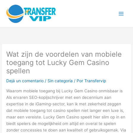
Ir
al
contenido
Wat zijn de voordelen van mobiele
toegang tot Lucky Gem Casino
spellen
Dejá un comentario
/
Sin categoría
/ Por
Transfervip
Waarom mobiele toegang bij Lucky Gem Casino onmisbaar is
Als ervaren SEO-kopijschrijver met een decennium aan
expertise in de iGaming-sector, kan ik met zekerheid zeggen
dat mobiele toegang tot casino spellen niet langer een luxe is,
maar een vereiste. Lucky Gem Casino speelt hier slim op in en
biedt spelers de mogelijkheid om altijd en overal te spelen
zonder concessies te doen aan kwaliteit of gebruiksgemak. Via