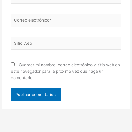
Correo
electrónico*
Sitio
Web
Guardar mi nombre, correo electrónico y sitio web en
este navegador para la próxima vez que haga un
comentario.